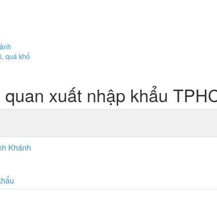
cảnh
i, quá khổ
i quan xuất nhập khẩu TPH
inh Khánh
khẩu