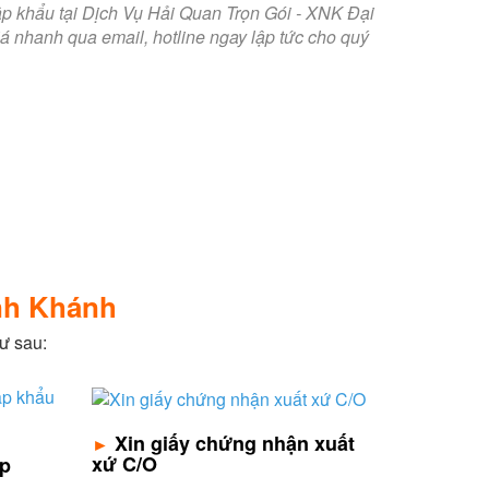
inh Khánh
ư sau:
Xin giấy chứng nhận xuất
►
xứ C/O
ép