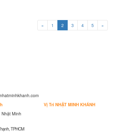
«
1
2
3
4
5
»
fo@nhatminhkhanh.com
nh
Vị Trí NHẬT MINH KHÁNH
 Nhật Minh
 Thạnh, TPHCM