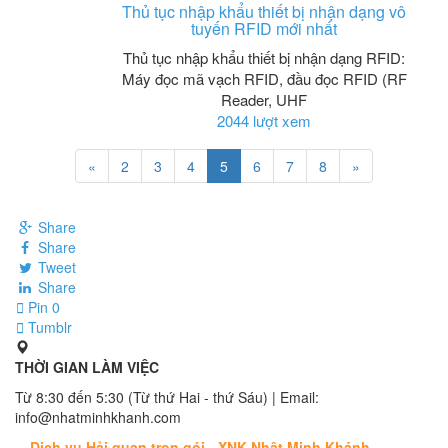
Thủ tục nhập khẩu thiết bị nhận dạng vô
tuyến RFID mới nhất
Thủ tục nhập khẩu thiết bị nhận dạng RFID:
Máy đọc mã vạch RFID, đầu đọc RFID (RF
Reader, UHF
2044 lượt xem
«
2
3
4
5
6
7
8
»
Share
Share
Tweet
Share
Pin
0
Tumblr
THỜI GIAN LÀM VIỆC
Từ 8:30 đến 5:30 (Từ thứ Hai - thứ Sáu) | Email:
info@nhatminhkhanh.com
Dịch vụ Hải quan trọn gói - XNK Nhật Minh Khánh