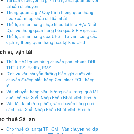
Tài sản di chuyển là gì? Thủ tục hải quan đối với
tài sản di chuyển
Thông quan là gì? Quy trình thông quan hàng
hóa xuất nhập khẩu chi tiết nhất
Thủ tục nhận hàng nhập khẩu tại kho Hợp Nhất -
Dịch vụ thông quan hàng hóa qua S.F Express...
Thủ tục nhận hàng qua UPS - Tư vấn, cung cấp
dịch vụ thông quan hàng hóa tại kho UPS
ch vụ vận tải
Thủ tục hải quan hàng chuyển phát nhanh DHL,
TNT, UPS, FedEx, EMS…
Dịch vụ vận chuyển đường biển, giá cước vận
chuyển đường biển hàng Container FCL, hàng
lẻ...
Vận chuyển hàng siêu trường siêu trọng, quá tải
quá khổ của Xuất Nhập Khẩu Nhật Minh Khánh
Vận tải đa phương thức, vận chuyển hàng quá
cảnh của Xuất Nhập Khẩu Nhật Minh Khánh
o thuê Sà lan
Cho thuê xà lan tại TPHCM - Vận chuyển nội địa