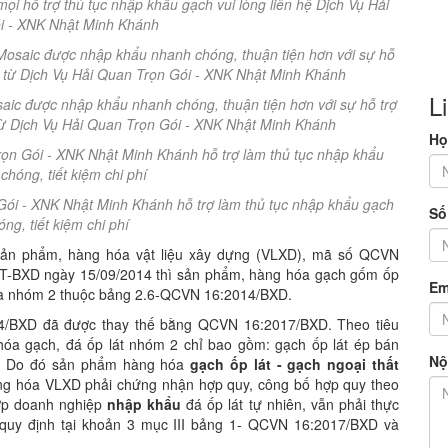
ọi hỗ trợ thủ tục nhập khẩu gạch vui lòng liên hệ Dịch Vụ Hải
i - XNK Nhật Minh Khánh
L
aic được nhập khẩu nhanh chóng, thuận tiện hơn với sự hỗ trợ
 từ Dịch Vụ Hải Quan Trọn Gói - XNK Nhật Minh Khánh
Họ
Gói - XNK Nhật Minh Khánh hỗ trợ làm thủ tục nhập khẩu gạch
Số
ng, tiết kiệm chi phí
 sản phẩm, hàng hóa vật liệu xây dựng (VLXD), mã số QCVN
TT-BXD ngày 15/09/2014 thì sản phẩm, hàng hóa gạch gốm ốp
Em
a nhóm 2 thuộc bảng 2.6-QCVN 16:2014/BXD.
4/BXD đã được thay thế bằng QCVN 16:2017/BXD. Theo tiêu
 gạch, đá ốp lát nhóm 2 chỉ bao gồm: gạch ốp lát ép bán
Nộ
ên. Do đó sản phẩm hàng hóa
gạch ốp lát - gạch ngoại thất
g hóa VLXD phải chứng nhận hợp quy, công bố hợp quy theo
ợp doanh nghiệp
nhập khẩu
đá ốp lát tự nhiên, vẫn phải thực
quy định tại khoản 3 mục III bảng 1- QCVN 16:2017/BXD và