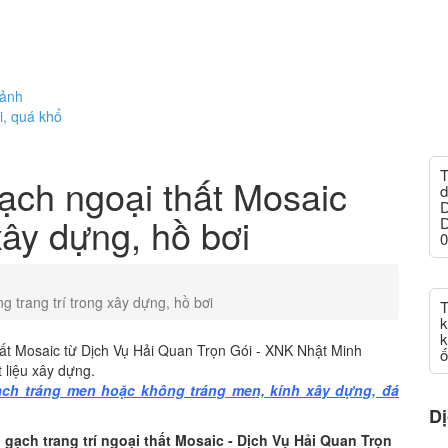
cảnh
i, quá khổ
T
ạch ngoại thất Mosaic
d
D
xây dựng, hồ bơi
D
0
 trang trí trong xây dựng, hồ bơi
T
k
k
thất Mosaic từ Dịch Vụ Hải Quan Trọn Gói - XNK Nhật Minh
ố
 liệu xây dựng.
ạch tráng men hoặc không tráng men, kính xây dựng, đá
Dị