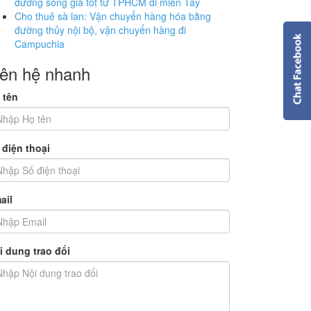
đường sông giá tốt từ TPHCM đi miền Tây
Cho thuê sà lan: Vận chuyển hàng hóa bằng
đường thủy nội bộ, vận chuyển hàng đi
Campuchia
iên hệ nhanh
 tên
 điện thoại
ail
i dung trao đổi