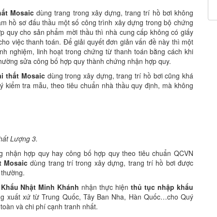
hất Mosaic
dùng trang trong xây dựng, trang trí hồ bơi không
làm hồ sơ đấu thầu một số công trình xây dựng trong bộ chứng
ợp quy cho sản phẩm mời thầu thì nhà cung cấp không có giấy
o việc thanh toán. Để giải quyết đơn giản vấn đề này thì một
kinh nghiệm, linh hoạt trong chứng từ thanh toán bằng cách khi
 thường sửa công bố hợp quy thành chứng nhận hợp quy.
i thất Mosaic
dùng trong xây dựng, trang trí hồ bơi cũng khá
ký kiểm tra mẫu, theo tiêu chuẩn nhà thầu quy định, mà không
ất Lượng 3.
ng nhận hợp quy hay công bố hợp quy theo tiêu chuẩn QCVN
t Mosaic
dùng trang trí trong xây dựng, trang trí hồ bơi được
 thường.
 Khẩu Nhật Minh Khánh
nhận thực hiện
thủ tục nhập khẩu
ếng xuất xứ từ Trung Quốc, Tây Ban Nha, Hàn Quốc…cho Quý
toàn và chi phí cạnh tranh nhất.