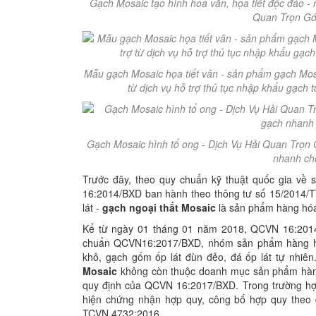
Gạch Mosaic tạo hình hoa văn, họa tiết độc đáo - m
Quan Trọn Gó
Mẫu gạch Mosaic họa tiết vân - sản phẩm gạch Mos
từ dịch vụ hỗ trợ thủ tục nhập khẩu gạch
Gạch Mosaic hình tổ ong - Dịch Vụ Hải Quan Trọn 
nhanh chó
Trước đây, theo quy chuẩn kỹ thuật quốc gia về
16:2014/BXD ban hành theo thông tư số 15/2014/
lát -
gạch ngoại thất Mosaic
là sản phẩm hàng hó
Kể từ ngày 01 tháng 01 năm 2018, QCVN 16:201
chuẩn QCVN16:2017/BXD, nhóm sản phẩm hàng hóa
khô, gạch gốm ốp lát đùn đẻo, đá ốp lát tự nhi
Mosaic
không còn thuộc doanh mục sản phẩm hàn
quy định của QCVN 16:2017/BXD. Trong trường h
hiện chứng nhận hợp quy, công bố hợp quy theo 
TCVN 4732:2016.