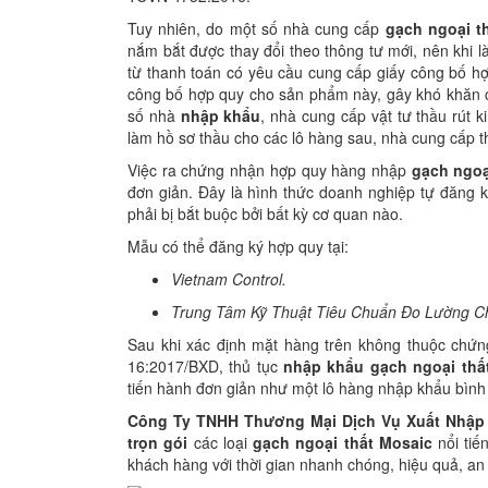
Tuy nhiên, do một số nhà cung cấp
gạch ngoại t
nắm bắt được thay đổi theo thông tư mới, nên khi 
từ thanh toán có yêu cầu cung cấp giấy công bố h
công bố hợp quy cho sản phẩm này, gây khó khăn ch
số nhà
nhập khẩu
, nhà cung cấp vật tư thầu rút 
làm hồ sơ thầu cho các lô hàng sau, nhà cung cấp
Việc ra chứng nhận hợp quy hàng nhập
gạch ngoạ
đơn giản. Đây là hình thức doanh nghiệp tự đăng 
phải bị bắt buộc bởi bất kỳ cơ quan nào.
Mẫu có thể đăng ký hợp quy tại:
Vietnam Control.
Trung Tâm Kỹ Thuật Tiêu Chuẩn Đo Lường Ch
Sau khi xác định mặt hàng trên không thuộc chứ
16:2017/BXD, thủ tục
nhập khẩu gạch ngoại thấ
tiến hành đơn giản như một lô hàng nhập khẩu bình
Công Ty TNHH Thương Mại Dịch Vụ Xuất Nhập
trọn gói
các loại
gạch
ngoại thất Mosaic
nổi ti
khách hàng với thời gian nhanh chóng, hiệu quả, an 