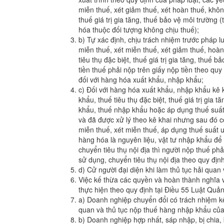
miễn thuế, xét giảm thuế, xét hoàn thuế, khôn
thuế giá trị gia tăng, thuế bảo vệ môi trường (
hóa thuộc đối tượng không chịu thuế);
b) Tự xác định, chịu trách nhiệm trước pháp lu
miễn thuế, xét miễn thuế, xét giảm thuế, hoà
tiêu thụ đặc biệt, thuế giá trị gia tăng, thuế
tiền thuế phải nộp trên giấy nộp tiền theo qu
đối với hàng hóa xuất khẩu, nhập khẩu;
c) Đối với hàng hóa xuất khẩu, nhập khẩu kê 
khẩu, thuế tiêu thụ đặc biệt, thuế giá trị gia
khẩu, thuế nhập khẩu hoặc áp dụng thuế suất
và đã được xử lý theo kê khai nhưng sau đó c
miễn thuế, xét miễn thuế, áp dụng thuế suất 
hàng hóa là nguyên liệu, vật tư nhập khẩu đ
chuyển tiêu thụ nội địa thì người nộp thuế 
sử dụng, chuyển tiêu thụ nội địa theo quy địn
d) Cử người đại diện khi làm thủ tục hải quan
Việc kế thừa các quyền và hoàn thành nghĩa v
thực hiện theo quy định tại Điều 55 Luật Quản
a) Doanh nghiệp chuyển đổi có trách nhiệm kế 
quan và thủ tục nộp thuế hàng nhập khẩu của
b) Doanh nghiệp hợp nhất, sáp nhập, bị chia,