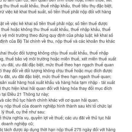
g thu thuế xuất khẩu, thuế nhập khẩu, thuế tiêu thụ đặc biệt,
trừ việc kê khai thuế suất, số tiền thuế phải nộp đối với hàng
ật về việc kê khai số tiền thuế phải nộp; số tiền thuế được
n thuế hoặc không thu thuế xuất khẩu, thuế nhập khẩu, thuế
 bảo vệ môi trường theo đúng quy định của pháp luật; kê khai số
y định của Bộ Tài chính về thu, nộp thuế và các khoản thu khác
khai thuộc đối tượng không chịu thuế xuất khẩu, thuế nhập
 tăng, thuế bảo vệ môi trường hoặc miễn thuế, xét miễn thuế xuất
 ưu đãi, ưu đãi đặc biệt, mức thuế theo hạn ngạch thuế quan
ó thay đổi về đối tượng không chịu thuế hoặc mục đích được
ưu đãi, ưu đãi đặc biệt, mức thuế theo hạn ngạch thuế quan;
ể sản xuất hàng hoá xuất khẩu và hàng hóa tạm nhập - tái xuất
phải thực hiện khai hải quan đối với hàng hóa thay đổi mục đích
h tại Điều 21 Thông tư này;
 và các thủ tục hành chính khác với cơ quan hải quan.
ụ nộp thuế của doanh nghiệp hình thành sau khi tổ chức lại
 lý thuế, cụ thể như sau:
thừa nghĩa vụ, quyền lợi về thuế; các ưu đãi về thủ tục hải
 doanh nghiệp cũ;
 bị tách được áp dụng thời hạn nộp thuế 275 ngày đối với hàng