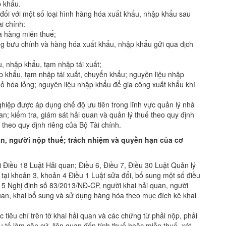
p khẩu.
 đối với một số loại hình hàng hóa xuất khẩu, nhập khẩu sau
i chính:
a hàng miễn thuế;
g bưu chính và hàng hóa xuất khẩu, nhập khẩu gửi qua dịch
u, nhập khẩu, tạm nhập tái xuất;
p khẩu, tạm nhập tái xuất, chuyển khẩu; nguyên liệu nhập
ỏ hóa lỏng; nguyên liệu nhập khẩu để gia công xuất khẩu khí
iệp được áp dụng chế độ ưu tiên trong lĩnh vực quản lý nhà
an; kiểm tra, giám sát hải quan và quản lý thuế theo quy định
 theo quy định riêng của Bộ Tài chính.
an, người nộp thuế; trách nhiệm và quyền hạn của cơ
 Điều 18 Luật Hải quan; Điều 6, Điều 7, Điều 30 Luật Quản lý
tại khoản 3, khoản 4 Điều 1 Luật sửa đổi, bổ sung một số điều
 5 Nghị định số 83/2013/NĐ-CP, người khai hải quan, người
quan, khai bổ sung và sử dụng hàng hóa theo mục đích kê khai
c tiêu chí trên tờ khai hải quan và các chứng từ phải nộp, phải
u tố làm căn cứ, liên quan đến tính thuế hoặc miễn thuế, xét