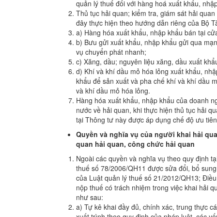
quản lý thuế đối với hàng hoá xuất khẩu, nhậ
Thủ tục hải quan; kiểm tra, giám sát hải quan
đây thực hiện theo hướng dẫn riêng của Bộ Tà
a) Hàng hóa xuất khẩu, nhập khẩu bán tại cử
b) Bưu gửi xuất khẩu, nhập khẩu gửi qua mạn
vụ chuyển phát nhanh;
c) Xăng, dầu; nguyên liệu xăng, dầu xuất khẩ
d) Khí và khí dầu mỏ hóa lỏng xuất khẩu, nhậ
khẩu để sản xuất và pha chế khí và khí dầu m
và khí dầu mỏ hóa lỏng.
Hàng hóa xuất khẩu, nhập khẩu của doanh ngh
nước về hải quan, khi thực hiện thủ tục hải qu
tại Thông tư này được áp dụng chế độ ưu tiên
Quyền và nghĩa vụ của người khai hải qu
quan hải quan, công chức hải quan
Ngoài các quyền và nghĩa vụ theo quy định tại
thuế số 78/2006/QH11 được sửa đổi, bổ sung 
của Luật quản lý thuế số 21/2012/QH13; Điều
nộp thuế có trách nhiệm trong việc khai hải 
như sau:
a) Tự kê khai đầy đủ, chính xác, trung thực cá
xuất trình theo quy định của pháp luật, các yế