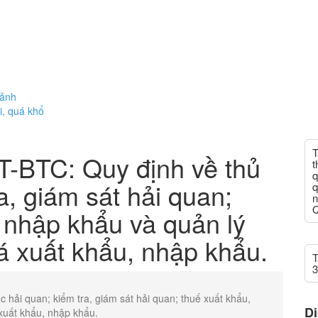
cảnh
i, quá khổ
T
T-BTC: Quy định về thủ
t
q
a, giám sát hải quan;
q
n
Q
 nhập khẩu và quản lý
á xuất khẩu, nhập khẩu.
T
3
 hải quan; kiểm tra, giám sát hải quan; thuế xuất khẩu,
Dị
xuất khẩu, nhập khẩu.