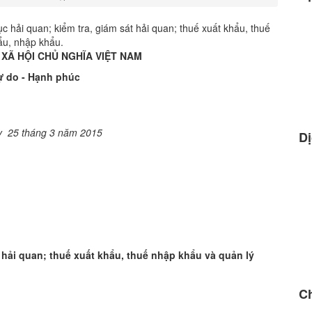
ục hải quan; kiểm tra, giám sát hải quan; thuế xuất khẩu, thuế
ẩu, nhập khẩu.
XÃ HỘI CHỦ NGHĨA VIỆT NAM
Tự do - Hạnh phúc
y 25 tháng 3 năm 2015
Dị
t hải quan; thuế xuất khẩu, thuế nhập khẩu và quản lý
Ch