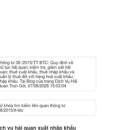
hông tư 38 /2015/TT-BTC: Quy định về
hủ tục hải quan; kiểm tra, giám sát hải
uan; thuế xuất khẩu, thuế nhập khẩu và
uản lý thuế đối với hàng hoá xuất khẩu,
hập khẩu. Tại Blog của trang Dịch Vụ Hải
uan Trọn Gói, 07/08/2026 15:03:04
ừ khóa tìm kiếm liên quan thông tư
8/2015/tt-btc
ch vụ hải quan xuất nhập khẩu