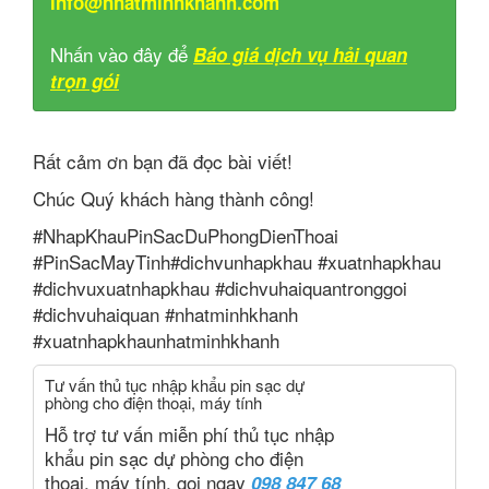
info@nhatminhkhanh.com
Nhấn vào đây để
Báo giá dịch vụ hải quan
trọn gói
Rất cảm ơn bạn đã đọc bài viết!
Chúc Quý khách hàng thành công!
#NhapKhauPinSacDuPhongDienThoai
#PinSacMayTinh#dichvunhapkhau #xuatnhapkhau
#dichvuxuatnhapkhau #dichvuhaiquantronggoi
#dichvuhaiquan #nhatminhkhanh
#xuatnhapkhaunhatminhkhanh
Tư vấn thủ tục nhập khẩu pin sạc dự
phòng cho điện thoại, máy tính
Hỗ trợ tư vấn miễn phí thủ tục nhập
khẩu pin sạc dự phòng cho điện
thoại, máy tính, gọi ngay
098 847 68