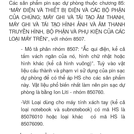
Các sản phẩm pin sạc dự phòng thuộc chương 85:
“MÁY ĐIỆN VÀ THIẾT BỊ ĐIỆN VÀ CÁC BỘ PHẬN
CỦA CHÚNG; MÁY GHI VÀ TÁI TẠO ÂM THANH,
MÁY GHI VÀ TÁI TẠO HÌNH ẢNH VÀ ÂM THANH
TRUYỀN HÌNH, BỘ PHẬN VÀ PHỤ KIỆN CỦA CÁC
LOẠI MÁY TRÊN”, với nhóm 8507.
- Mô tả phân nhóm 8507: “Ắc qui điện, kể cả
tấm vách ngăn của nó, hình chữ nhật hoặc
hình khác (kể cả hình vuông)”. Tuỳ vào vật
liệu cấu thành và phạm vi sử dụng của pin sạc
dự phòng để có thể áp HS cho các sản phẩm
này. Vật liệu phổ biến nhất làm nên pin sạc dự
phòng là bằng Ion Liti - nhóm 850760.
-Với Loại dùng cho máy tính xách tay (kể cả
loại notebook và subnotebook) có mã HS là
85076010 hoặc loại khác có mã HS là
85076090.