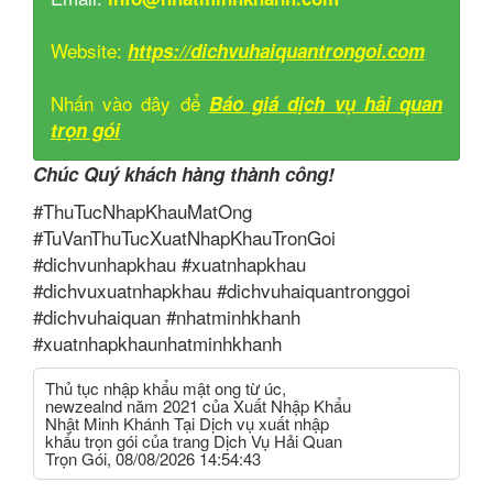
Website:
https://dichvuhaiquantrongoi.com
Nhấn vào đây để
Báo giá dịch vụ hải quan
trọn gói
Chúc Quý khách hàng thành công!
#ThuTucNhapKhauMatOng
#TuVanThuTucXuatNhapKhauTronGoi
#dichvunhapkhau #xuatnhapkhau
#dichvuxuatnhapkhau #dichvuhaiquantronggoi
#dichvuhaiquan #nhatminhkhanh
#xuatnhapkhaunhatminhkhanh
Thủ tục nhập khẩu mật ong từ úc,
newzealnd năm 2021 của Xuất Nhập Khẩu
Nhật Minh Khánh Tại Dịch vụ xuất nhập
khẩu trọn gói của trang Dịch Vụ Hải Quan
Trọn Gói, 08/08/2026 14:54:43