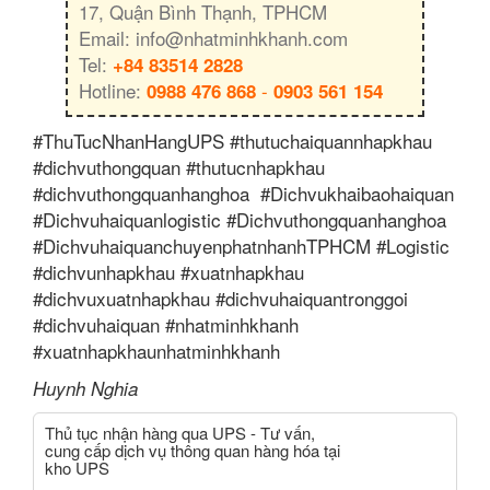
17, Quận Bình Thạnh, TPHCM
Email: info@nhatminhkhanh.com
Tel:
+84 83514 2828
Hotline:
-
0988 476 868
0903 561 154
#ThuTucNhanHangUPS #thutuchaiquannhapkhau
#dichvuthongquan #thutucnhapkhau
#dichvuthongquanhanghoa #Dichvukhaibaohaiquan
#Dichvuhaiquanlogistic #Dichvuthongquanhanghoa
#DichvuhaiquanchuyenphatnhanhTPHCM #Logistic
#dichvunhapkhau #xuatnhapkhau
#dichvuxuatnhapkhau #dichvuhaiquantronggoi
#dichvuhaiquan #nhatminhkhanh
#xuatnhapkhaunhatminhkhanh
Huynh Nghia
Thủ tục nhận hàng qua UPS - Tư vấn,
cung cấp dịch vụ thông quan hàng hóa tại
kho UPS