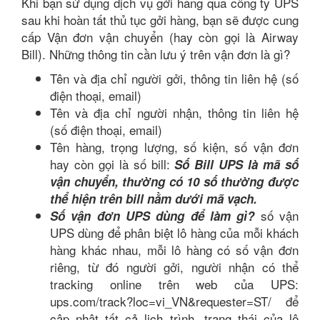
Khi bạn sử dụng dịch vụ gởi hàng qua công ty UPS
sau khi hoàn tất thủ tục gởi hàng, bạn sẽ được cung
cấp Vận đơn vận chuyển (hay còn gọi là Airway
Bill). Những thông tin cần lưu ý trên vận đơn là gì?
Tên và địa chỉ người gởi, thông tin liên hệ (số
điện thoại, email)
Tên và địa chỉ người nhận, thông tin liên hệ
(số điện thoại, email)
Tên hàng, trọng lượng, số kiện, số vận đơn
hay còn gọi là số bill:
Số Bill UPS là mã số
vận chuyển, thường có 10 số thường được
thể hiện trên bill nằm dưới mã vạch.
số vận
Số vận đơn UPS dùng để làm gì?
UPS dùng để phân biệt lô hàng của mỗi khách
hàng khác nhau, mỗi lô hàng có số vận đơn
riêng, từ đó người gởi, người nhận có thể
tracking online trên web của UPS:
ups.com/track?loc=vi_VN&requester=ST/ để
cập nhật tất cả lịch trình, trạng thái của lô