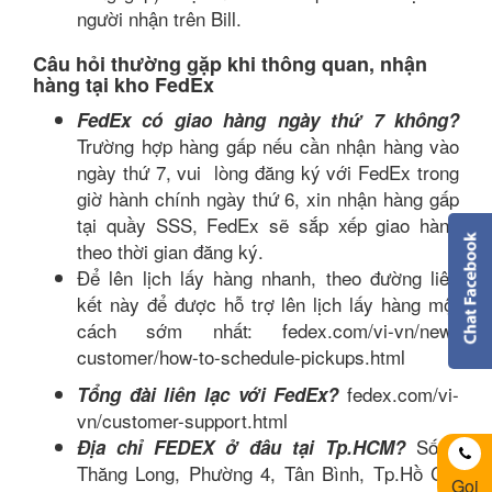
người nhận trên Bill.
Câu hỏi thường gặp khi thông quan, nhận
hàng tại kho FedEx
FedEx có giao hàng ngày thứ 7 không?
Trường hợp hàng gấp nếu cần nhận hàng vào
ngày thứ 7, vui lòng đăng ký với FedEx trong
giờ hành chính ngày thứ 6, xin nhận hàng gấp
tại quầy SSS, FedEx sẽ sắp xếp giao hàng
theo thời gian đăng ký.
Để lên lịch lấy hàng nhanh, theo đường liên
kết này để được hỗ trợ lên lịch lấy hàng một
cách sớm nhất: fedex.com/vi-vn/new-
customer/how-to-schedule-pickups.html
fedex.com/vi-
Tổng đài liên lạc với FedEx?
vn/customer-support.html
Số 6
Địa chỉ FEDEX ở đâu tại Tp.HCM?
Thăng Long, Phường 4, Tân Bình, Tp.Hồ Chí
Gọi