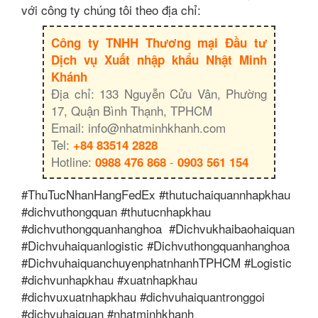
với công ty chúng tôi theo địa chỉ:
Công ty TNHH Thương mại Đầu tư
Dịch vụ Xuất nhập khẩu Nhật Minh
Khánh
Địa chỉ: 133 Nguyễn Cửu Vân, Phường
17, Quận Bình Thạnh, TPHCM
Email: info@nhatminhkhanh.com
Tel:
+84 83514 2828
Hotline:
-
0988 476 868
0903 561 154
#ThuTucNhanHangFedEx #thutuchaiquannhapkhau
#dichvuthongquan #thutucnhapkhau
#dichvuthongquanhanghoa #Dichvukhaibaohaiquan
#Dichvuhaiquanlogistic #Dichvuthongquanhanghoa
#DichvuhaiquanchuyenphatnhanhTPHCM #Logistic
#dichvunhapkhau #xuatnhapkhau
#dichvuxuatnhapkhau #dichvuhaiquantronggoi
#dichvuhaiquan #nhatminhkhanh