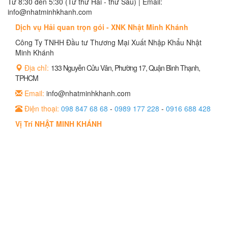
Từ 8:30 đến 5:30 (Từ thứ Hai - thứ Sáu) | Email:
info@nhatminhkhanh.com
Dịch vụ Hải quan trọn gói - XNK Nhật Minh Khánh
Công Ty TNHH Đầu tư Thương Mại Xuất Nhập Khẩu Nhật
Minh Khánh
Địa chỉ:
133 Nguyễn Cửu Vân, Phường 17, Quận Bình Thạnh,
TPHCM
Email:
info@nhatminhkhanh.com
Điện thoại:
098 847 68 68
-
0989 177 228
-
0916 688 428
Vị Trí NHẬT MINH KHÁNH