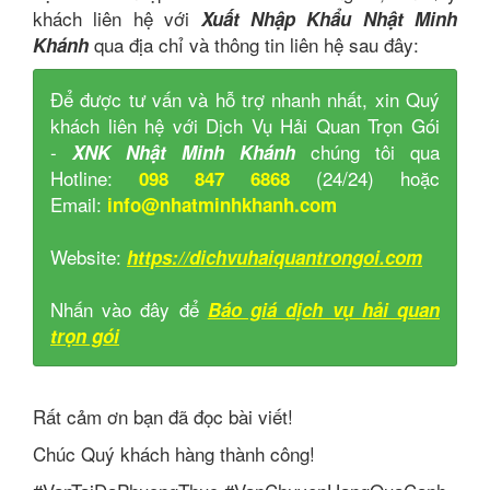
khách liên hệ với
Xuất Nhập Khẩu Nhật Minh
qua địa chỉ và thông tin liên hệ sau đây:
Khánh
Để được tư vấn và hỗ trợ nhanh nhất, xin Quý
khách liên hệ với Dịch Vụ Hải Quan Trọn Gói
-
chúng tôi qua
XNK Nhật Minh Khánh
Hotline:
(24/24) hoặc
098 847 6868
Email:
info@nhatminhkhanh.com
Website:
https://dichvuhaiquantrongoi.com
Nhấn vào đây để
Báo giá dịch vụ hải quan
trọn gói
Rất cảm ơn bạn đã đọc bài viết!
Chúc Quý khách hàng thành công!