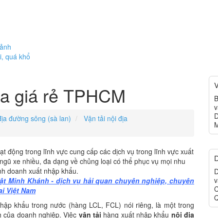
cảnh
i, quá khổ
V
địa giá rẻ TPHCM
B
v
D
ịa đường sông (sà lan)
Vận tải nội địa
M
 động trong lĩnh vực cung cấp các dịch vụ trong lĩnh vực xuất
D
ội ngũ xe nhiều, đa dạng về chủng loại có thể phục vụ mọi nhu
nh doanh xuất nhập khẩu.
D
v
t Minh Khánh - dịch vụ hải quan chuyên nghiệp, chuyên
C
ại Việt Nam
Q
hập khẩu trong nước (hàng LCL, FCL) nói riêng, là một trong
nh của doanh nghiệp. Việc
vận tải
hàng xuất nhập khẩu
nội địa