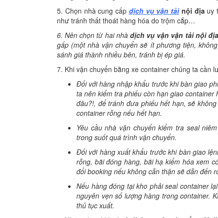
5. Chọn nhà cung cấp
dịch vụ vận tải
nội địa
uy t
như tránh thất thoát hàng hóa do trộm cắp…
6. Nên chọn từ hai nhà
dịch vụ vận vận tải nội đị
gấp (một nhà vận chuyển sẽ ít phương tiện, không 
sánh giá thành nhiều bên, tránh bị ép giá.
7. Khi vận chuyển bằng xe container chúng ta cần lư
Đối với hàng nhập khẩu trước khi bàn giao p
ta nên kiểm tra phiếu còn hạn giao container 
đâu?!, để tránh đưa phiếu hết hạn, sẽ không 
container rỗng nếu hết hạn.
Yêu cầu nhà vận chuyển kiểm tra seal niêm 
trong suốt quá trình vận chuyển.
Đối với hàng xuất khẩu trước khi bàn giao lện
rỗng, bãi đóng hàng, bãi hạ kiểm hóa xem có
đổi booking nếu không cẫn thận sẽ dẫn đến r
Nếu hàng đóng tại kho phải seal container lại
nguyên vẹn số lượng hàng trong container. Khi
thủ tục xuất.