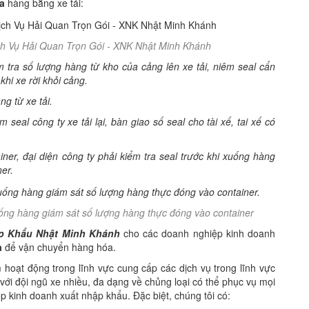
a
hàng bằng xe tải:
h Vụ Hải Quan Trọn Gói - XNK Nhật Minh Khánh
m tra số lượng hàng từ kho của cảng lên xe tải, niêm seal cẩn
khi xe rời khỏi cảng.
ng từ xe tải.
 seal công ty xe tải lại, bàn giao số seal cho tài xế, tai xế có
ner, đại diện công ty phải kiểm tra seal trước khi xuống hàng
er.
xuống hàng giám sát số lượng hàng thực đóng vào container
p Khẩu Nhật Minh Khánh
cho các doanh nghiệp kinh doanh
ịa
để vận chuyển hàng hóa.
hoạt động trong lĩnh vực cung cấp các dịch vụ trong lĩnh vực
với đội ngũ xe nhiều, đa dạng về chủng loại có thể phục vụ mọi
kinh doanh xuất nhập khẩu. Đặc biệt, chúng tôi có: