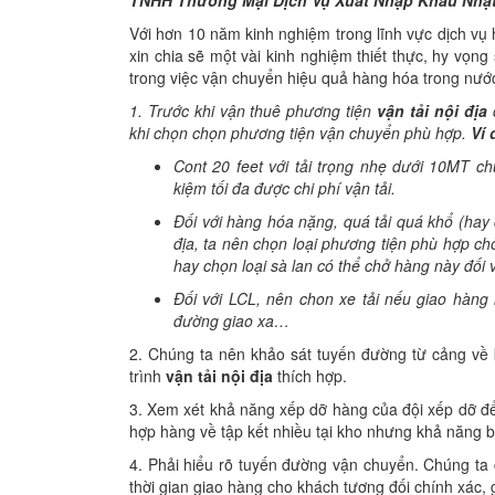
Với hơn 10 năm kinh nghiệm trong lĩnh vực dịch vụ
xin chia sẽ một vài kinh nghiệm thiết thực, hy vọ
trong việc vận chuyển hiệu quả hàng hóa trong nướ
1. Trước khi vận thuê phương tiện
vận tải nội địa
c
khi chọn chọn phương tiện vận chuyển phù hợp.
Ví 
Cont 20 feet với tải trọng nhẹ dưới 10MT ch
kiệm tối đa được chi phí vận tải.
Đối với hàng hóa nặng, quá tải quá khổ (hay c
địa, ta nên chọn loại phương tiện phù hợp c
hay chọn loại sà lan có thể chở hàng này đối 
Đối với LCL, nên chon xe tải nếu giao hàn
đường giao xa…
2. Chúng ta nên khảo sát tuyến đường từ cảng về 
trình
vận tải nội địa
thích hợp.
3. Xem xét khả năng xếp dỡ hàng của đội xếp dỡ để
hợp hàng về tập kết nhiều tại kho nhưng khả năng b
4. Phải hiểu rõ tuyến đường vận chuyển. Chúng ta c
thời gian giao hàng cho khách tương đối chính xác, 