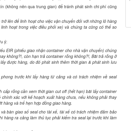
ín (không nên qua trung gian) để tránh phát sinh chi phí cũng
a
trở lên để linh hoạt cho việc vận chuyển đối với những lô hàng
linh hoạt trong việc điều phối xe) và chúng ta cũng có thể so
u ý:
hiếu EIR (phiếu giao nhận container cho nhà vận chuyển) chúng
hay không?!, còn hạn trả container rỗng không?!, Bãi trả rỗng ở
lấy được hàng, do đó phát sinh thêm thời gian & phát sinh lưu
phong trước khi lấy hàng từ cảng và có trách nhiệm về seal
h cấp rỗng cần xem thời gian cut off (hết hạn) bãi lấy container
 chính xác với kế hoạch xuất hàng chưa, nếu không phải thay
ớt hàng và trể hẹn hợp đồng giao hàng.
 và bàn giao số seal cho tài xế, tài xế có trách nhiệm đảm bảo
 hàng ra cảng làm thủ tục phải kiểm tra seal lại trước khi làm