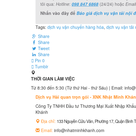
tôi qua:
Hotline
:
098 847 6868
(24/24) hoặc
Email
Nhấn vào đây để
Báo giá dịch vụ vận tải nội đ
Tags:
dịch vụ vận chuyển hàng hóa
,
dịch vụ vận tải 
Share
Share
Tweet
Share
Pin
0
Tumblr
THỜI GIAN LÀM VIỆC
Từ 8:30 đến 5:30 (Từ thứ Hai - thứ Sáu) | Email: in
Dịch vụ Hải quan trọn gói - XNK Nhật Minh Khá
Công Ty TNHH Đầu tư Thương Mại Xuất Nhập Khẩu
Khánh
Địa chỉ:
133 Nguyễn Cửu Vân, Phường 17, Quận Bình
Email:
info@nhatminhkhanh.com