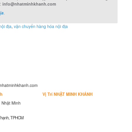
:
info@nhatminhkhanh.com
ịa
.
nội địa
,
vận chuyển hàng hóa nội địa
fo@nhatminhkhanh.com
nh
Vị Trí NHẬT MINH KHÁNH
 Nhật Minh
 Thạnh, TPHCM