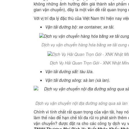
không những ảnh hưởng đến giá thành sản phẩm m
gian vận chuyển), đây là một vấn đề rất quan trọng
Với vị trí địa lý đặc thù của Việt Nam thì hiện nay vi
Vận tải đường bộ: xe container, xe tải.
Dịch vụ vận chuyển hàng hóa bằng xe tải cung
Dịch Vụ Hải Quan Trọn Gói - XNK Nhật Min
Vận tải đường sắt: tàu lửa.
Vận tải đường sông: sà lan (xà lan).
Dịch vụ vận chuyển nội địa đường sông qua sà lan
Chính vì tính chất rất quan trọng của vận tải, hay nó
làm thế nào để hạn chế tối đa rủi ro phát sinh thêm c
vận chuyển? được đặt ra cho các công ty dịch vụ 
TNHH Thương Mại Dịch Vụ Xuất Nhập Khẩu Nhậ