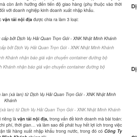
à còn ảnh hưởng đến tiến độ giao hàng (phụ thuộc vào thời
Dị
 đối với doanh nghiệp kinh doanh xuất nhập khẩu.
ệc
vận tải nội địa
được chia ra làm 3 loại:
 cấp bởi Dịch Vụ Hải Quan Trọn Gói - XNK Nhật Minh Khánh
h Khánh nhận báo giá vận chuyển container đường bộ
Dị
 (xà lan) từ Dịch Vụ Hải Quan Trọn Gói - XNK Nhật Minh Khánh
i riêng là
vận tải nội địa,
trong vấn đề kinh doanh mà bài toán:
hi phí, thời gian… và làm sao để phát huy hết lợi ích trong việc
vận tải hàng xuất nhập khẩu trong nước, trong đó có
Công Ty
t Minh Khánh
chúng tôi
.