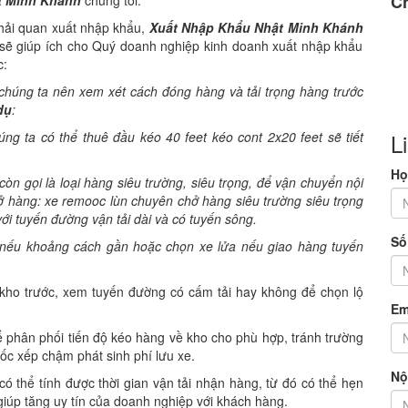
Ch
 hải quan xuất nhập khẩu,
Xuất Nhập Khẩu Nhật Minh Khánh
ng sẽ giúp ích cho Quý doanh nghiệp kinh doanh xuất nhập khẩu
c:
húng ta nên xem xét cách đóng hàng và tải trọng hàng trước
dụ
:
úng ta có thể thuê đầu kéo 40 feet kéo cont 2x20 feet sẽ tiết
L
Họ
òn gọi là loại hàng siêu trường, siêu trọng, để vận chuyển nội
hở hàng: xe remooc lùn chuyên chở hàng siêu trường siêu trọng
với tuyến đường vận tải dài và có tuyến sông.
Số
g nếu khoảng cách gần hoặc chọn xe lửa nếu giao hàng tuyến
kho trước, xem tuyến đường có cấm tải hay không để chọn lộ
Em
 phân phối tiến độ kéo hàng về kho cho phù hợp, tránh trường
ốc xếp chậm phát sinh phí lưu xe.
Nộ
ó thể tính được thời gian vận tải nhận hàng, từ đó có thể hẹn
giúp tăng uy tín của doanh nghiệp với khách hàng.