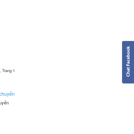
, Trang 1
i chuyển
huyển