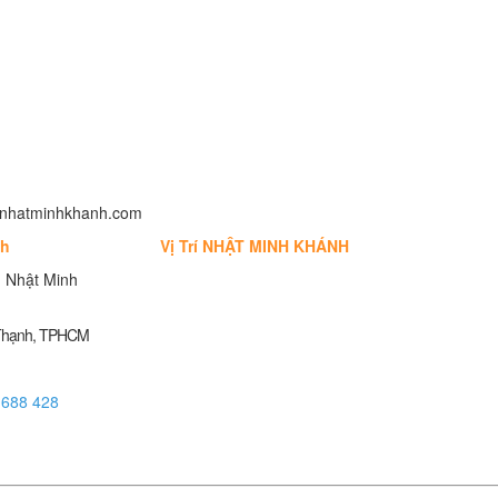
fo@nhatminhkhanh.com
nh
Vị Trí NHẬT MINH KHÁNH
 Nhật Minh
 Thạnh, TPHCM
 688 428