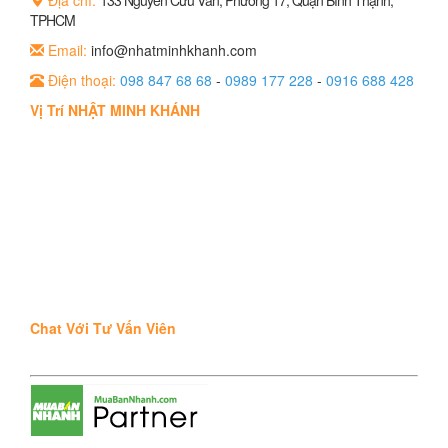
Địa chỉ:
133 Nguyễn Cửu Vân, Phường 17, Quận Bình Thạnh,
TPHCM
Email:
info@nhatminhkhanh.com
Điện thoại:
098 847 68 68
-
0989 177 228
-
0916 688 428
Vị Trí NHẬT MINH KHÁNH
Chat Với Tư Vấn Viên